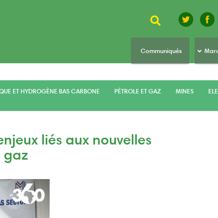
Rechercher
top
Communiqués
Marc
menu
IQUE ET HYDROGÈNE BAS CARBONE
PÉTROLE ET GAZ
MINES
ELE
enjeux liés aux nouvelles
e gaz