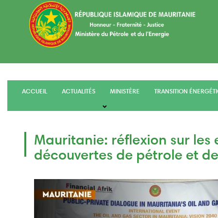
Aller
au
contenu
principal
ACCUEIL
ACTUALITÉS
MINISTÈRE
TRANSITION ÉNERGÉT
main
menu
Mauritanie: réflexion sur les 
découvertes de pétrole et d