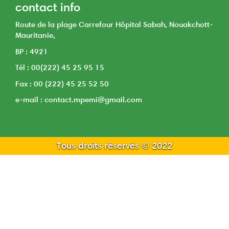
navigation
contact info
Route de la plage Carrefour Hôpital Sabah, Nouakchott-
Mauritanie,
BP : 4921
Tél : 00(222) 45 25 95 15
Fax : 00 (222) 45 25 52 50
e-mail : contact.mpemi@gmail.com
Tous droits réservés © 2022