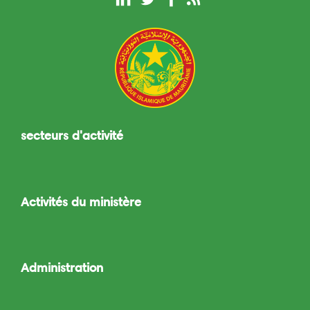
secteurs d'activité
Toggle
navigation
Activités du ministère
Toggle
navigation
Administration
Toggle