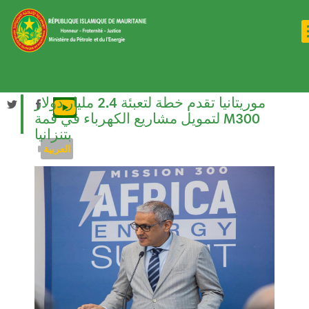
Aller
Toggle
main
au
navigati
contenu
menu
principal
Toggle
top
navigati
menu
موريتانيا تقدم خطة لتعبئة 2.4 مليار دولار
لتمويل مشاريع الكهرباء في قمة M300
بتنزانيا
العربية