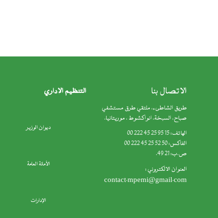
الاتصال بنا
التنظيم الإداري
طريق الشاطىء، ملتقي طرق مستشفي
صباح، السبخة، انواكشوط ، موريتانيا.
ديوان الوزير
الهاتف: 15 95 25 45 222 00
الفاكس: 50 52 25 45 222 00
ص.ب: 21 49.
الأمانة العامة
العنوان الالكتروني :
contact.mpemi@gmail.com
الإدارات