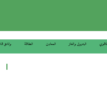
top
menu
اقوي
البترول والغاز
المعادن
الطاقة
وثائق قان