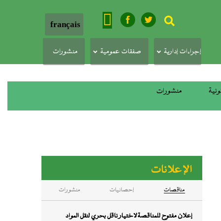
بحث
français
إجراءات إدارية
صفقات عمومية
منشورات
ونية
منشورات
الإعلانات
ﻣﻨﺎﻗﺼﺎت
إحصائيات
منشورات
إعلان مفتوح للمناقصة لاختيار ناقل بحري لنقل المواد