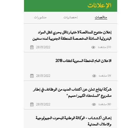
الإعلانات
ﻣﻨﺎﻗﺼﺎت
إحصائيات
منشورات
إعلان مفتوح للمناقصة لاختيار ناقل بحري لنقل المواد
البترولية السائلة المخصصة للمنطقة الجنوبية لمدة سنتين
اعتبارا من 16 ابريل 2018
28/01/2022
270 مشاهدة
الإعلان العام للخطة السنوية لنفقات ٢٠١٨
28/01/2022
134 مشاهدة
شركة ايفاج تعلن عن اكتتاب العديد من الوظائف في إطار
مشروع "السلحفاة الكبير آحميم "
28/01/2022
390 مشاهدة
إعــالن اكــتــتــاب - الوكالة الوطنية للبحوث الجيولوجية
والأملاك المعدنية