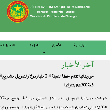
تجاوز
إلى
المحتوى
الرئيسي
الرئيسية
الأخبار
الوزارة
التحول الط
main
menu
آخر الأخبار
موريتانيا تقدم خطة لتعبئة 2.4 مليار دولار لتمويل مشا
قمة M300 بتنزانيا
عرضت موريتانيا اليوم، في إطار الشق ال
(M300) التي تنعقد بدار السلام بتنزانيا حول الطاقة في إفريقيا، برنامجها ورؤيته