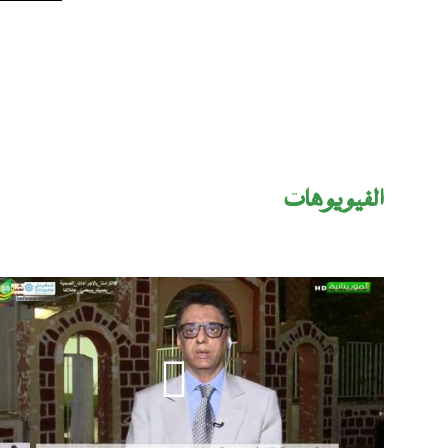
اﻟﻔﻴﻮﻳﻮﻫﺎت