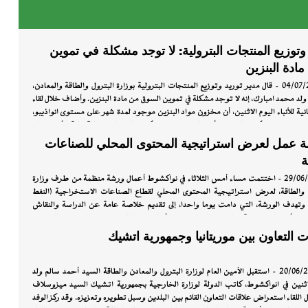
س
ة
وتوزيع المنتجات البترولية: لا توجد مشكلة في تموين
ادة البنزين
انواكشوط, 04/07/2022 - قال مدير توريد وتوزيع المنتجات البترولية بوزارة البترول والطاقة والمعادن،
وج
لد محمد امبارك، إنه لا توجد مشكلة في تموين السوق من مادة البنزين. وأضاف خلال لقاء
تانية للأنباء اليوم الاثنين، أن مخزون مواد البنزين موجود لمدة شهر على مستوى انواذيبو،
 مستوى انواكشوط. وبين أنه على مستوى انواكشوط وخلال عطلة نهاية الأسبوع، لم
ات على وصولات الحمولات من البنزين، مشيرا إلى أن الجهات المعنية لم تدخر جهدا في
ة عمل لعرض استراتيجية المحتوى المحلي للصناعات
 وقال إن كل المحطات ستصلها المادة في أقرب وقت، مشيرا إلى أن الوزارة تعمل الآن على حلّ
ة
 قال إنها ستحل قبل نهاية هذا اليوم. ودعا جميع المواطنين إلى عدم التخوف من وجود أي
.
نواكشوط, 29/06/2022 - اختتمت مساء أمس الثلاثاء في نواكشوط أعمال ورشة منظمة من طرف وزارة
ن والطاقة، لعرض استراتيجية المحتوى المحلي لقطاع الصناعات الاستخراجية (النفط
. وتهدف الورشة، التي دامت يوما واحدا، إلى تقديم خلاصة عامة عن الدراسة والنقاش
ع الأطراف المعنية والخبراء الوطنيين والأجانب العاملين مع القطاع في مجال وضع
ير المحتوى المحلي تتناسب مع مستوى نمو قطاع الصناعة الاستخراجية في موريتانيا
 التعاون بين موريتانيا وجمهورية اتشيك
لمة له بالمناسبة أوضح الأمين العام لوزارة البترول والمعادن والطاقة السيد محمد سالم
 تم خلالها عرض العديد من العروض القيمة حول أهمية استراتيجية المحتوى المحلي،
يم المقترحات المفيدة والهادفة لانجاز هذه الاستراتيجية. وأضاف أن المشاركين توزعوا
انواكشوط , 20/06/2022 - استقبل الأمين العام لوزارة البترول والمعادن والطاقة السيد أحمد سالم ولد
موعات عمل حسب الموضوعات ومحاور الاستراتيجية وأثبتوا من خلالها إدراكهم لأهمية
لاثنين في انواكشوط، كاتب الدولة لوزارة الخارجية بجمهورية اتشيك السيد ميزوسلاف
لمحلي وأخذ كل جوانبه بعين الاعتبار وضرورة تطوير وترقية وتكوين المصادر البشرية
للقاء استعراض علاقات التعاون القائم بين البلدين وسبل تطويره وتعزيزه. وقد ركز الوفد