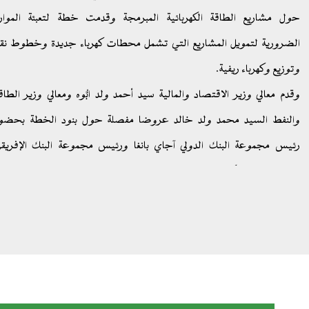
حول مشاريع الطاقة الكهربائية المبرمجة وقدمت خطة لتعبئة الموار
الضرورية لتمويل المشاريع التي تشمل محطات كهرباء جديدة وخطوط نق
وتوزيع وكهرباء ريفية.
وقدم معالي وزير الاقتصاد والمالية سيد أحمد ولد ابُّوه ومعالي وزير الطاق
والنفط السيد محمد ولد خالد عروضا مفصلة حول بنود الخطة بحضو
رئيس مجموعة البنك الدولي آجاي بانغا ورئيس مجموعة البنك الإفريق
للتنمية آديسينا آكينيومي وممثلين عن العديد من مؤسسات التمويل والقطا
الخاص الدولي الناشط في تمويل مشاريع الكهرباء.
وتطمح موريتانيا من خلال هذا الحدث إلى تعبئة 2,4 مليار دولار أمريكي ل
من معدل النفاذ إلى خدمات الكهرباء من 50% إلى 100%.
وسيتم، وفق الخطة، تعبئة تكاليف الإنتاج البالغة 1,2 مليار دولار عبر مسا
القطاع الخاص.