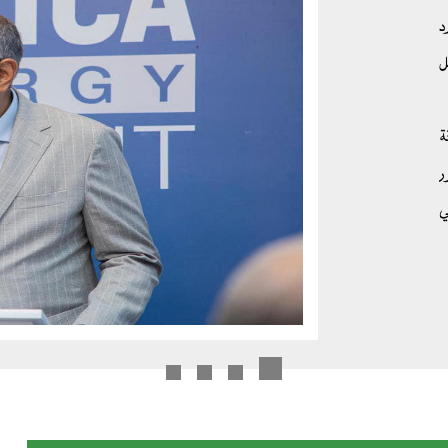
د
ل
ة
ر
ي
ع
لرفع
همات