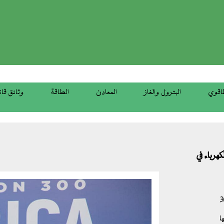
top
menu
اقوي
البترول والغاز
المعادن
الطاقة
وثائق قان
ريع الكهرباء في
وزاري من قمة برنامج مهمة300
ا