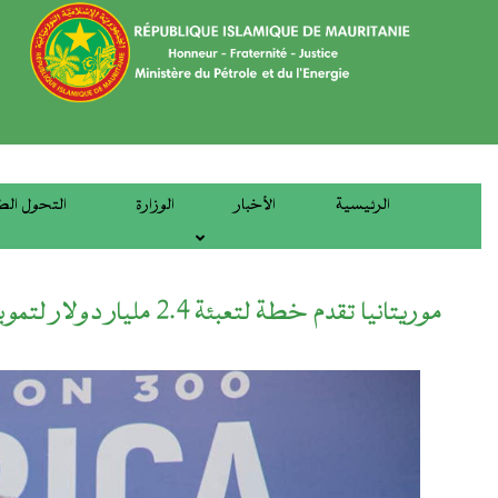
تجاوز
إلى
المحتوى
الرئيسي
الرئيسية
الأخبار
الوزارة
التحول الط
main
menu
موريتانيا تقدم خطة لتعبئة 2.4 مليار دولار لتمويل مشاريع الكهرباء في قمة M300 بتنزانيا