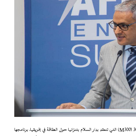
عرضت موريتانيا اليوم، في إطار الشق الوزاري من قمة برنامج مهمة300 (M300) التي تنعقد بدار السلام بتنزانيا حول الطاقة في إفريقيا، برنامجها