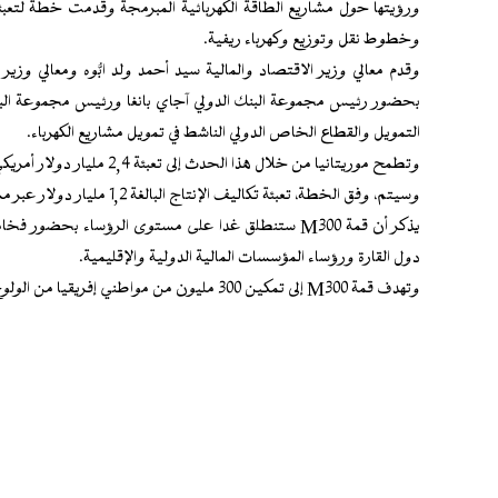
ورؤيتها حول مشاريع الطاقة الكهربائية المبرمجة وقدمت خطة لتعبئ
وخطوط نقل وتوزيع وكهرباء ريفية.
وقدم معالي وزير الاقتصاد والمالية سيد أحمد ولد ابُّوه ومعالي و
بحضور رئيس مجموعة البنك الدولي آجاي بانغا ورئيس مجموعة البنك
التمويل والقطاع الخاص الدولي الناشط في تمويل مشاريع الكهرباء.
وتطمح موريتانيا من خلال هذا الحدث إلى تعبئة 2,4 مليار دولار أمريكي للرفع من معدل النفاذ إلى خدمات الكهرباء من 50% إلى 100%.
وسيتم، وفق الخطة، تعبئة تكاليف الإنتاج البالغة 1,2 مليار دولار عبر مساهمات القطاع الخاص.
يذكر أن قمة M300 ستنطلق غدا على مستوى الرؤساء بح
دول القارة ورؤساء المؤسسات المالية الدولية والإقليمية.
وتهدف قمة M300 إلى تمكين 300 مليون من مواطني إفريقيا من الولوج للكهرباء في أفق 2030.