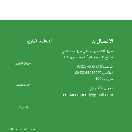
الاتصال بنا
التنظيم الإداري
طريق الشاطىء، ملتقي طرق مستشفي
صباح، السبخة، انواكشوط ، موريتانيا.
ديوان الوزير
الهاتف: 15 95 25 45 222 00
الفاكس: 50 52 25 45 222 00
ص.ب: 21 49.
الأمانة العامة
العنوان الالكتروني :
contact.mpemi@gmail.com
الإدارات
اللجنة الداخلية للصفقات