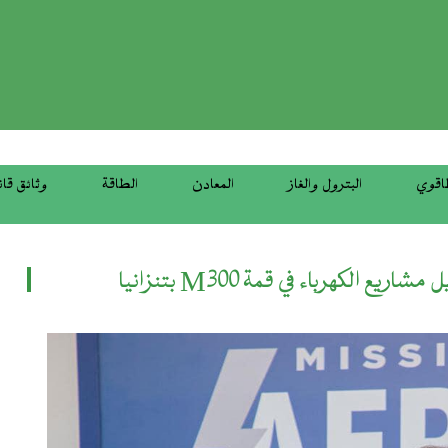
top
menu
اقوي
البترول والغاز
المعادن
الطاقة
وثائق قان