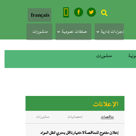
بحث
français
إجراءات إدارية
صفقات عمومية
منشورات
ونية
منشورات
الإعلانات
ﻣﻨﺎﻗﺼﺎت
إحصائيات
منشورات
إعلان مفتوح للمناقصة لاختيار ناقل بحري لنقل المواد