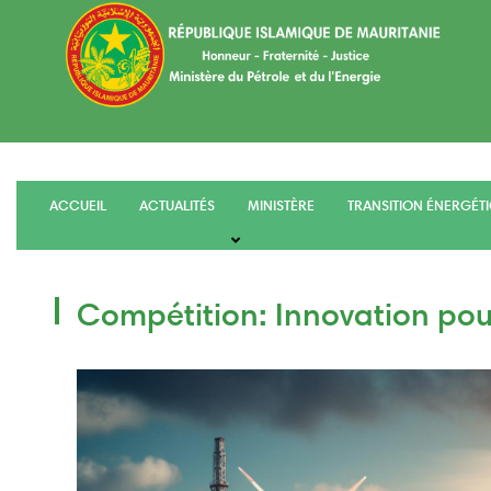
Aller
au
contenu
principal
ACCUEIL
ACTUALITÉS
MINISTÈRE
TRANSITION ÉNERGÉT
main
menu
Compétition: Innovation pour