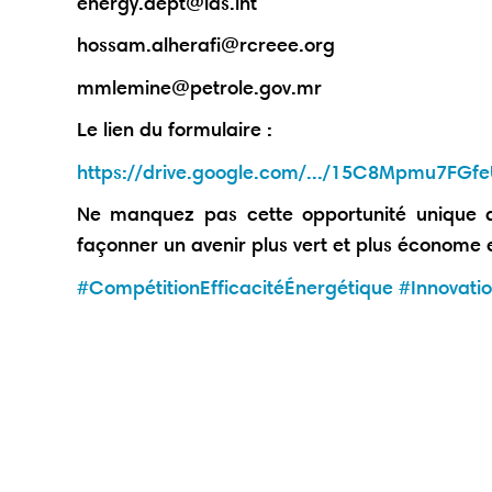
energy.dept@las.int
hossam.alherafi@rcreee.org
mmlemine@petrole.gov.mr
Le lien du formulaire :
https://drive.google.com/.../15C8Mpmu7FGfeU
Ne manquez pas cette opportunité unique de
façonner un avenir plus vert et plus économe 
#CompétitionEfficacitéÉnergétique
#Innovati