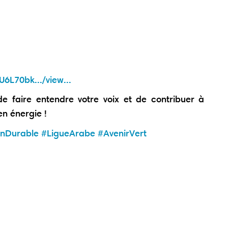
6L70bk.../view...
 faire entendre votre voix et de contribuer à
en énergie !
onDurable
#LigueArabe
#AvenirVert