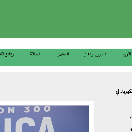
top
menu
اقوي
البترول والغاز
المعادن
الطاقة
وثائق قان
ريع الكهرباء في
وزاري من قمة برنامج مهمة300
ا