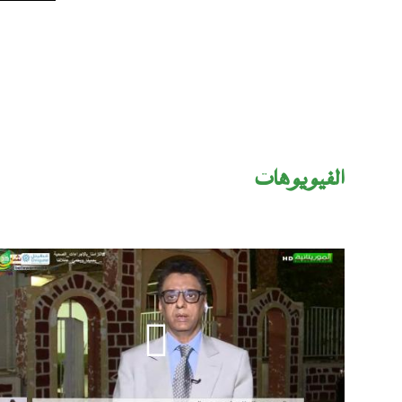
اﻟﻔﻴﻮﻳﻮﻫﺎت