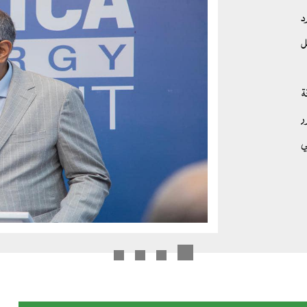
د
ل
ة
ر
ي
ع
لرفع
همات