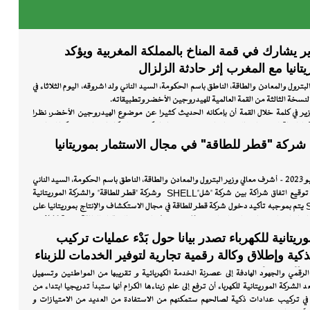
س
ة
ر يشارك في قمة المناخ بالمملكة المغربية ويؤكد
انيا مع المغرب إثر حادثة الزلزال
بترول والمعادن والطاقة، الناطق باسم الحكومة، السيد الناني ولد اشروقه، اليوم الثلاثاء في
وج
نسخة الثالثة من القمة العالمية للهيدروجين الأخضر وتطبيقاته.
ير في كلمة خلال القمة أن بإمكانه الحديث كثيرا عن موضوع الهيدروجين الأخضر، نظرا
طويلة في هذا المجال، ونظرا لمقدرات موريتانيا الكبيرة والامكانيات التي تمتلكها لإنتاجه،
 يطغى هذا الخطاب على تبليغ رسالة التضامن التي جاء محملا بها من فخامة رئيس
 شركة "قطر للطاقة" في مجال الاستثمار بموريتانيا
 محمد ولد الشيخ الغزواني، والحكومة والشعب الموريتانيين، للمملكة المغربية الشقيقة،
، إثر فاجعة الزلزال الأليمة التي ضربت مدنا مغربية، مشيرا إلى إن هذه الرسالة مؤداها
ووقوفها الى جانب المملكة المغربية الشقيقة في هذه الظروف.
نواكشوط، 18 يوليو 2023 – أشرف معالي وزير البترول والمعادن والطاقة، الناطق باسم الحكومة، السيد الناني
لص التعازي وأصدق المواساة باسم فخامة رئيس الجمهورية، السيد محمد ولد الشيخ
ولد اشروقه على توقيع اتفاق شراكة بين شركة "شل"SHELL وشركة "قطر للطاقة" والشركة الموريتانية
المغربية، ملكا وحكومة وشعبا، راجيا من الله العلي القدير أن يلهم ذوي الضحايا الصبر
للمحروقات SMH يتم بموجبه تأكيد دخول شركة قطر للطاقة في مجال الاستكشاف والإنتاج بموريتانيا على
ن على المصابين بالشفاء العاجل، وأن يحفظ شعب المملكة المغربية من كل سوء ومكروه،
مستوى الحوض الساحلي الموريتاني، المقطع البحري C10 تحديدًا الذي تمتلك "قطر للطاقة" نسبة 40% من
لإنتاج الخاص به.
ريتانية للكهرباء تصدر بيانا حول بَدْء عمليات تركيب
من طرف المدير العام للشركة الموريتانية للمحروقات السيد التراد ولد عبد الباقي ومدير
ذكية وإطلاق وكالة رقمية تجارية لتوفير الخدمات للزبناء
يا" السيد تركير سانكونيل، ومدير الدائرة الدولية للبحث والتنقيب السيد علي الأمانة.
ف المحمولة
وطبقا لما ينص عليه القانون (مدونة المحروقات) تبلغ حصة موريتانيا 10% محمولة التكاليف مما يضمن لها
الرقمي والجهود الهادفة إلى عصرنة الخدمة الكهربائية و تقريبها من المواطنين وتسهيل
الية لعمليات التنقيب بمعنى ان الشركة الموريتانية للمحروقات لا تدفع أي تكاليف في
الشركة الموريتانية للكهرباء أن ترفع إلى علم زبناءها الكرام أنها ستبدأ تدريجيا ابتداء من
هدف من الحصة هو ضمان المشاركة في القرار الفني والمالي.
هر يوليو 2023 في تركيب عدادات ذكية لصالحهم ستمكنهم من الاستفادة من العديد من الامتيازات و