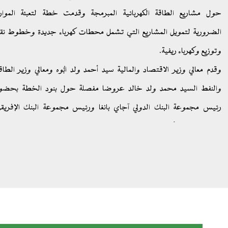
حول مشاريع الطاقة الكهربائية المبرمجة وقدمت خطة لتعبئة الموار
الضرورية لتمويل المشاريع التي تشمل محطات كهرباء جديدة وخطوط نق
وتوزيع وكهرباء ريفية.
وقدم معالي وزير الاقتصاد والمالية سيد أحمد ولد ابُّوه ومعالي وزير الطاق
والنفط السيد محمد ولد خالد عروضا مفصلة حول بنود الخطة بحضو
رئيس مجموعة البنك الدولي آجاي بانغا ورئيس مجموعة البنك الإفريق
للتنمية آديسينا آكينيومي وممثلين عن العديد من مؤسسات التمويل والقطا
الخاص الدولي الناشط في تمويل مشاريع الكهرباء.
وتطمح موريتانيا من خلال هذا الحدث إلى تعبئة 2,4 مليار دولار أمريكي ل
من معدل النفاذ إلى خدمات الكهرباء من 50% إلى 100%.
وسيتم، وفق الخطة، تعبئة تكاليف الإنتاج البالغة 1,2 مليار دولار عبر مسا
القطاع الخاص.