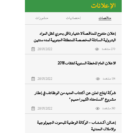
الإعلانات
ﻣﻨﺎﻗﺼﺎت
إحصائيات
منشورات
إعلان مفتوح للمناقصة لاختيار ناقل بحري لنقل المواد
البترولية السائلة المخصصة للمنطقة الجنوبية لمدة سنتين
اعتبارا من 16 ابريل 2018
28/01/2022
270 مشاهدة
الإعلان العام للخطة السنوية لنفقات ٢٠١٨
28/01/2022
134 مشاهدة
شركة ايفاج تعلن عن اكتتاب العديد من الوظائف في إطار
مشروع "السلحفاة الكبير آحميم "
28/01/2022
390 مشاهدة
إعــالن اكــتــتــاب - الوكالة الوطنية للبحوث الجيولوجية
والأملاك المعدنية