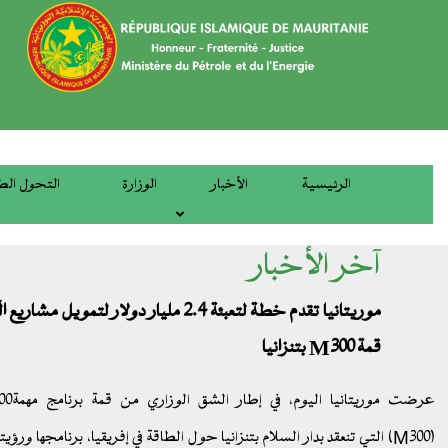
تجاوز
إلى
المحتوى
الرئيسي
الرئيسية
الأخبار
الوزارة
التحول الط
main
menu
آخر الأخبار
موريتانيا تقدم خطة لتعبئة 2.4 مليار دولار لتمويل مشا
قمة M300 بتنزانيا
عرضت موريتانيا اليوم، في إطار الشق ال
(M300) التي تنعقد بدار السلام بتنزانيا حول الطاقة في إفريقيا، برنامجها ورؤيته