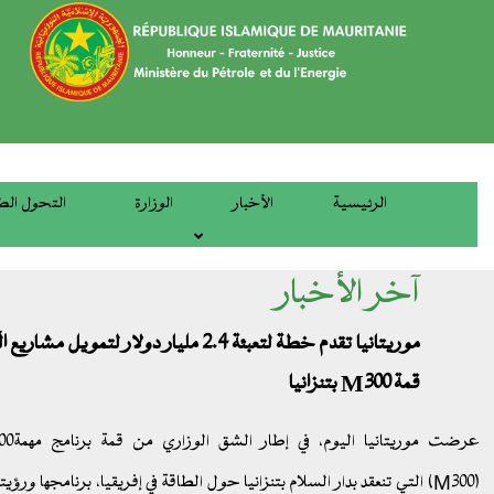
تجاوز
إلى
المحتوى
الرئيسي
الرئيسية
الأخبار
الوزارة
التحول الط
main
menu
آخر الأخبار
موريتانيا تقدم خطة لتعبئة 2.4 مليار دولار لتمويل مشا
قمة M300 بتنزانيا
عرضت موريتانيا اليوم، في إطار الشق ال
(M300) التي تنعقد بدار السلام بتنزانيا حول الطاقة في إفريقيا، برنامجها ورؤيته