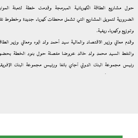
حول مشاريع الطاقة الكهربائية المبرمجة وقدمت خطة لتعبئة الموار
الضرورية لتمويل المشاريع التي تشمل محطات كهرباء جديدة وخطوط نق
وتوزيع وكهرباء ريفية.
وقدم معالي وزير الاقتصاد والمالية سيد أحمد ولد ابُّوه ومعالي وزير الطاق
والنفط السيد محمد ولد خالد عروضا مفصلة حول بنود الخطة بحضو
رئيس مجموعة البنك الدولي آجاي بانغا ورئيس مجموعة البنك الإفريق
للتنمية آديسينا آكينيومي وممثلين عن العديد من مؤسسات التمويل والقطا
الخاص الدولي الناشط في تمويل مشاريع الكهرباء.
وتطمح موريتانيا من خلال هذا الحدث إلى تعبئة 2,4 مليار دولار أمريكي ل
من معدل النفاذ إلى خدمات الكهرباء من 50% إلى 100%.
وسيتم، وفق الخطة، تعبئة تكاليف الإنتاج البالغة 1,2 مليار دولار عبر مسا
القطاع الخاص.