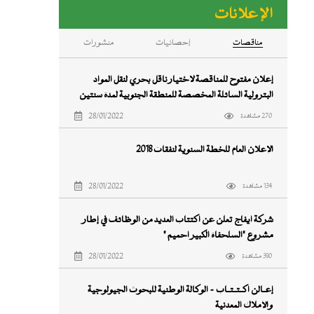
الإعلانات
ﻣﻨﺎﻗﺼﺎت
إحصائيات
منشورات
إعلان مفتوح للمناقصة لاختيار ناقل بحري لنقل المواد
البترولية السائلة المخصصة للمنطقة الجنوبية لمدة سنتين
اعتبارا من 16 ابريل 2018
28/01/2022
270 مشاهدة
الإعلان العام للخطة السنوية لنفقات ٢٠١٨
28/01/2022
134 مشاهدة
شركة ايفاج تعلن عن اكتتاب العديد من الوظائف في إطار
مشروع "السلحفاة الكبير آحميم "
28/01/2022
390 مشاهدة
إعــالن اكــتــتــاب - الوكالة الوطنية للبحوث الجيولوجية
والأملاك المعدنية