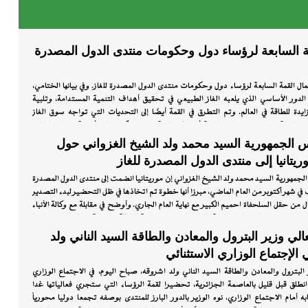
س
ة
مة السابعة لرؤساء دول وحكومات منتدى الدول المصدرة
القمة السابعة لرؤساء دول وحكومات منتدى الدول المصدرة للغاز. وفي بيانها الختامي،
وج
لدور الأساسي الذي يلعبه الغاز الطبيعي في تحقيق أهداف التنمية المستدامة، وتلبية
ايدة للطاقة في العالم. وتم التطرق في القمة أيضًا إلى التحديات التي تواجه سوق الغاز
ن ناحية الجوانب الجيوسياسية أو الاقتصادية. وتم التأكيد على أهمية ضمان الطلب
، ووضع سياسات وإطار قانوني شفاف لتنظيم السوق وتسهيل عمليات الاستثمار. كما أكد
س الجمهورية السيد محمد ولد الشيخ الغزواني حول
ركون في القمة على التزام دول المنتدى بتعزيز التعاون الدولي والشفافية، وتعزيز القدرة على
ريتانيا إلى منتدى الدول المصدرة للغاز
لبيئية والاقتصادية المتعلقة بالطاقة، من خلال تبادل المعرفة والتكنولوجيا، ودعم جهود
لمستدامة على المستوى العالمي والإقليمي. وقد حضر فخامة رئيس الجمهورية السيد
لجمهورية السيد محمد ولد الشيخ الغزواني إن موريتانيا انضمت إلى منتدى الدول المصدرة
لغزواني فعاليات قمة الرؤساء رفقة وفد هام من قطاع الطاقة، يضم معالي وزير البترول
في شهر أكتوبر من العام الماضي، مبرزا أنها خطوة تم اتخاذها في ظل التحضير لبدء التصدير
وعدد من معاونيه. وتشارك موريتانيا في اجتماعات المنتدى للمرة الثالثة.
ال من حقل السلحفاة احميم الكبير مع نهاية العام الجاري. وأوضح في مقابلة مع وكالة الأنباء
نيا تعتمد في سياساتها المرتبطة بالغاز على استراتيجية للطاقة مندمجة تهدف إلى منح بلادنا
ى خارطة الدول المنتجة والمصدرة للطاقات والمعادن منخفضة الكربون. وأضاف أن هناك
ي وزير البترول والمعادن والطاقة السيد الناني ولد
 التعاون بين دولة قطر وموريتانيا في قطاع الغاز والطاقات المتجددة، معربا عن أمله في
لإجتماع الوزاري الاستثنائي
ن دولة قطر وبلاده في مختلف المجالات، لا سيما في قطاع الطاقة. وأشار إلى وجود شراكة بين
كة الموريتانية للمحروقات في مجال الاستكشاف، مضيفا أن قطر للطاقة كانت متواجدة على
البترول والمعادن والطاقة السيد الناني ولد اشروقه، صباح اليوم، في الاجتماع الوزاري
مستوى المقطع س 10 من الحوض الساحلي في موريتانيا في شراكة مع شركة شل والشركة الموريتانية
انطلق قبل قليل بالعاصمة الجزائرية، تحضيرا لقمة الرؤساء التي ستجري فعالياتها غدا
 التجمع في شهر سبتمبر الماضي بحفر بئر بانا كوتا الاستكشافي، ونظرا لعدم اكتشاف
 أمام الاجتماع الوزاري، نوه الوزير بالدور البارز للمنتدى بوصفه تجمعا دوليا محورياً