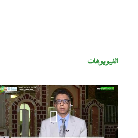
اﻟﻔﻴﻮﻳﻮﻫﺎت