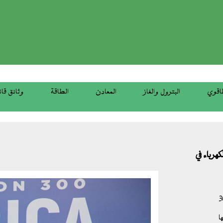
top
menu
اقوي
البترول والغاز
المعادن
الطاقة
وثائق قان
ريع الكهرباء في
وزاري من قمة برنامج مهمة300
ا