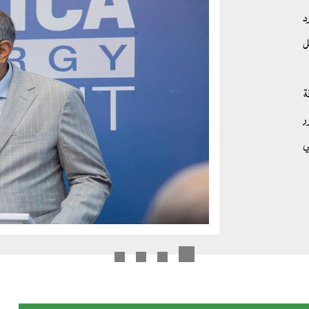
د
ل
ة
ر
ي
ع
لرفع
همات