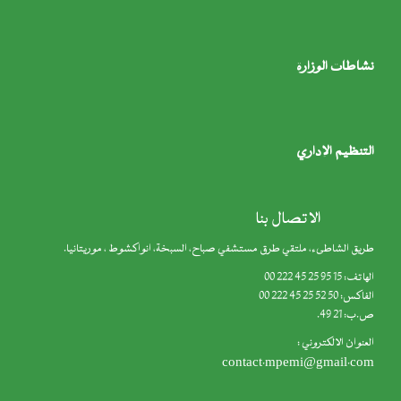
Tog
navigat
لوزارة
Tog
navigat
لإداري
Tog
navigat
الاتصال بنا
ىء، ملتقي طرق مستشفي صباح، السبخة، انواكشوط ، موريتانيا.
كتروني :
contact.mpemi@gm