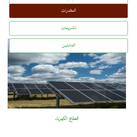
الدولي والوكالة الفرنسية للتنمية والاتحاد
المقدرات
الأوروبي، وهو ما يعكس المستوى الرفيع من
المصداقية، الذي تحظى به بلادنا في أوساط
الهيئات المالية الدولية. وتلقى فخامة رئيس
تشريعات
الجمهورية، خلال حفل التدشين، شروحا وبيانات
وأرقام حول مؤشرات الكهربة الريفية ونفاذ
المواطنين لخدمات الكهرباء قدمها السيد ابراهيم
العاملين
ول عبد الله مدير الكهرباء بالوزارة، كما تلقى
شروحا وافية حول المشروع من طرف المدير
العام للشركة الوطنية للكهرباء السيد الشيخ ول
عبد الله بده قبل أن يقص الشريط الرمزي ويزيح
الستار عن اللوحة التذكارية إيذانا ببدء تشغيل
هذا المشروع الحيوي لصالح سكان المنطقة.
قطاع الكهرباء