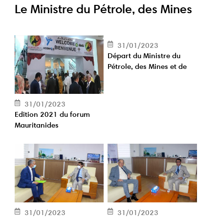
Le Ministre du Pétrole, des Mines
et de l’Energie reçoit
l’Ambassadeur Chef de
31/01/2023
Départ du Ministre du
Délégation de l’UE à Nouakchott
Pétrole, des Mines et de
l’Energie pour le Sultanat
d’Oman
31/01/2023
Edition 2021 du forum
Mauritanides
31/01/2023
31/01/2023