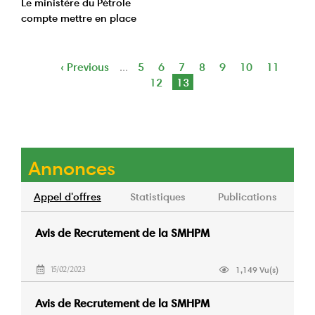
Le ministère du Pétrole
compte mettre en place
une zone des services
énergétiques
Page
‹ Previous
Page
5
Page
6
Page
7
Page
8
Page
9
Page
10
Page
11
Pag
…
Pagination
précédente
12
Page
13
courante
Annonces
Appel d'offres
Statistiques
Publications
Avis de Recrutement de la SMHPM
1,149 Vu(s)
15/02/2023
Avis de Recrutement de la SMHPM