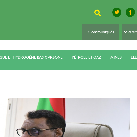
Rechercher
top
Communiqués
Marc
menu
IQUE ET HYDROGÈNE BAS CARBONE
PÉTROLE ET GAZ
MINES
ELE