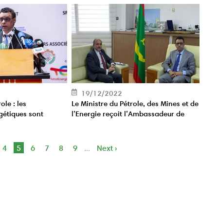
19/12/2022
ole : les
Le Ministre du Pétrole, des Mines et de
gétiques sont
l’Energie reçoit l’Ambassadeur de
ré les défis
France
ge
Page
4
Page
5
Page
6
Page
7
Page
8
Page
9
Page
Next ›
…
courante
suivante