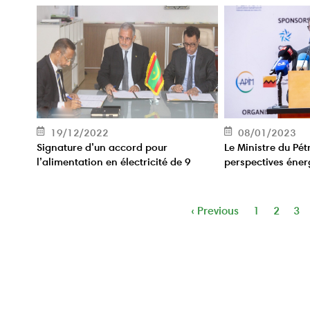
19/12/2022
08/01/2023
Signature d’un accord pour
Le Ministre du Pétr
l’alimentation en électricité de 9
perspectives éner
localités rurales
prometteuses malg
Page
‹ Previous
Page
1
Page
2
Pa
3
Pagination
précédente