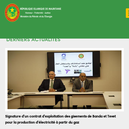
Aller
Toggle
main
au
navigati
contenu
menu
principal
Toggle
top
navigati
menu
DERNIERS ACTUALITES
العربية
Signature d'un contrat d'exploitation des gisements de Banda et Tevet
pour la production d'électricité à partir du gaz