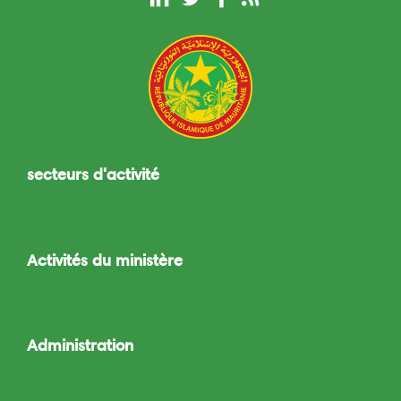
secteurs d'activité
Toggle
navigation
Activités du ministère
Toggle
navigation
Administration
Toggle