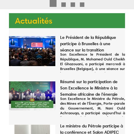
Actualités
Le Président de la République
participe à Bruxelles à une
séance sur la transition
Son Excellence le Président de la
énergétique et l’hydrogène vert
République, M. Mohamed Ould Cheikh
El Ghazouani, a participé mercredi à
Bruxelles (Belgique), à une séance sur
la transition énergétique et
l’hydrogène vert dans le cadre des
Résumé sur la participation de
activités du ‘’Global Gateway Forum’’
Son Excellence le Ministre à la
organisé par l’Union européenne. Dans
son discours à cette occasion, Son
Semaine africaine de l'énergie
Excellence le Président de la
Son Excellence le Ministre du Pétrole,
organisée au Cape en Afrique du
République a déclaré que notre pays
des Mines et de l'Énergie, Porte-parole
Sud
dispose de tous les facteurs
du Gouvernement, M. Nani Ould
nécessaires pour devenir l’un des
Achraouqa, a participé aujourd'hui à
principaux acteurs du marché mondial
l'ouverture de la Semaine africaine de
de l’hydrogène vert et des industries
l'énergie au Cap, en Afrique du Sud.
Le ministre du Pétrole participe à
minières vertes, grâce à son énorme
La Semaine africaine de l’énergie est
potentiel en matière d’énergies
la conférence et Salon ADIPEC
l’une des conférences et expositions